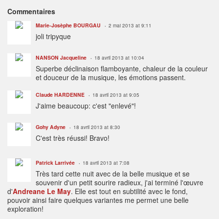
Commentaires
Marie-Josèphe BOURGAU
2 mai 2013 at 9:11
joli tripyque
NANSON Jacqueline
18 avril 2013 at 10:04
Superbe déclinaison flamboyante, chaleur de la couleur
et douceur de la musique, les émotions passent.
Claude HARDENNE
18 avril 2013 at 9:05
J'aime beaucoup: c'est "enlevé"!
Gohy Adyne
18 avril 2013 at 8:30
C'est très réussi! Bravo!
Patrick Larrivée
18 avril 2013 at 7:08
Très tard cette nuit avec de la belle musique et se
souvenir d'un petit sourire radieux, j'ai terminé l'œuvre
d'
Andreane Le May
. Elle est tout en subtilité avec le fond,
pouvoir ainsi faire quelques variantes me permet une belle
exploration!