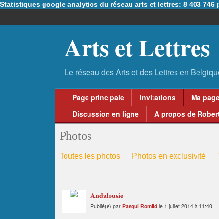
Statistiques google analytics du réseau arts et lettres: 8 403 74
Arts et Lettres
Page principale
Invitations
Ma pag
Discussion en ligne
A propos de Robert
Photos
Toutes les photos
Photos en exclusivité
Andalousie
Publié(e) par
Pasqui Romild
le 1 juillet 2014 à 11:40