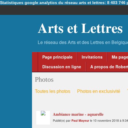
Statistiques google analytics du réseau arts et lettres: 8 403 74
Arts et Lettres
Page principale
Invitations
Ma pag
Discussion en ligne
A propos de Robert
Photos
Toutes les photos
Photos en exclusivité
Ambiance marine - aquarelle
Publié(e) par
Paul Mayeur
le 10 novembre 2018 à 9:3