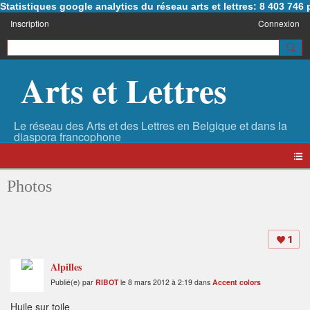
Statistiques google analytics du réseau arts et lettres: 8 403 74
Inscription
Connexion
Arts et Lettres
Photos
1
Alpilles
Publié(e) par
RIBOT
le 8 mars 2012 à 2:19 dans
Accent colors
Huile sur toile