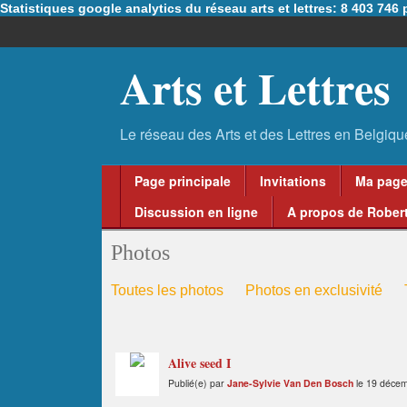
Statistiques google analytics du réseau arts et lettres: 8 403 74
Arts et Lettres
Page principale
Invitations
Ma pag
Discussion en ligne
A propos de Robert
Photos
Toutes les photos
Photos en exclusivité
Alive seed I
Publié(e) par
Jane-Sylvie Van Den Bosch
le 19 décem