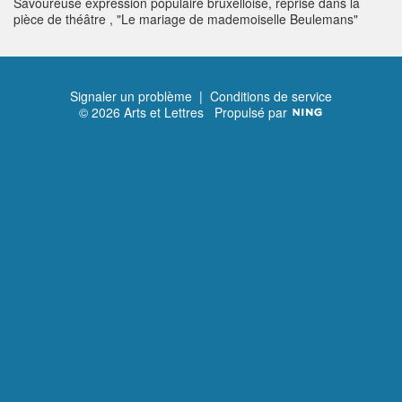
Savoureuse expression populaire bruxelloise, reprise dans la
pièce de théâtre , "Le mariage de mademoiselle Beulemans"
Signaler un problème
|
Conditions de service
© 2026 Arts et Lettres
Propulsé par