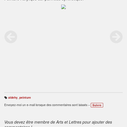
aldehy
,
peinture
B
ali
Envoyez-moi un e-mail lorsque des commentaires sont laissés –
Suivre
s
e
s
:
Vous devez être membre de Arts et Lettres pour ajouter des
commentaires !