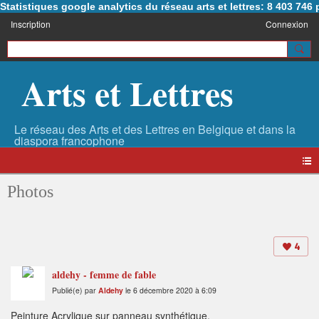
Statistiques google analytics du réseau arts et lettres: 8 403 74
Inscription
Connexion
Arts et Lettres
Photos
4
aldehy - femme de fable
Publié(e) par
Aldehy
le 6 décembre 2020 à 6:09
Peinture Acrylique sur panneau synthétique.