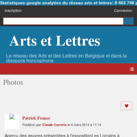
Statistiques google analytics du réseau arts et lettres: 8 403 74
Inscription
Connexion
Arts et Lettres
Photos
Patrick France
Publié(e) par
Claude Carretta
le 4 mars 2014 à 11:14
Aperçu des œuvres présentées à l'expositionLes Lorrains à