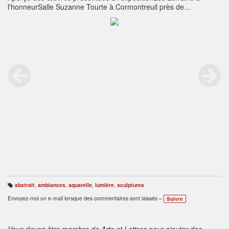
l'honneurSalle Suzanne Tourte à Cormontreuil près de
ReimsOuvert tous les jours de 14 h à 19 h ENTREE
LIBREAnimations DémonstrationsJusqu'au 9 mars 2014 à 17 h
abstrait
,
ambiances
,
aquarelle
,
lumière
,
sculptures
B
ali
Envoyez-moi un e-mail lorsque des commentaires sont laissés –
Suivre
s
e
s
:
Vous devez être membre de Arts et Lettres pour ajouter des