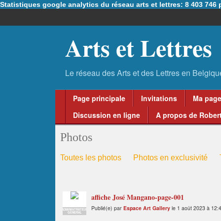
Statistiques google analytics du réseau arts et lettres: 8 403 74
Arts et Lettres
Page principale
Invitations
Ma pag
Discussion en ligne
A propos de Robert
Photos
Toutes les photos
Photos en exclusivité
affiche José Mangano-page-001
Publié(e) par
Espace Art Gallery
le 1 août 2023 à 12:
ADMINISTRATEUR
GENERAL