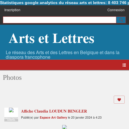
Statistiques google analytics du réseau arts et lettres: 8 403 74
Inscription
Connexion
Arts et Lettres
Photos
Affiche Claudia LOUDUN BENGLER
Publié(e) par
Espace Art Gallery
le 20 janvier 2024 à 4:23
ADMINISTRATEUR
GENERAL