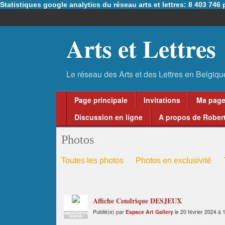
Statistiques google analytics du réseau arts et lettres: 8 403 74
Arts et Lettres
Page principale
Invitations
Ma pag
Discussion en ligne
A propos de Robert
Photos
Toutes les photos
Photos en exclusivité
Affiche Cendrique DESJEUX
Publié(e) par
Espace Art Gallery
le 20 février 2024 à 
ADMINISTRATEUR
GENERAL