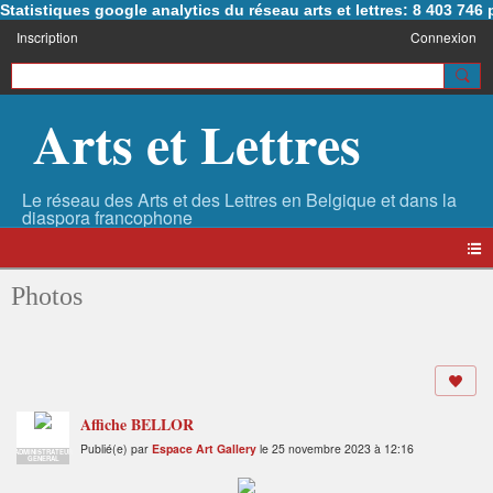
Statistiques google analytics du réseau arts et lettres: 8 403 74
Inscription
Connexion
Arts et Lettres
Photos
Affiche BELLOR
Publié(e) par
Espace Art Gallery
le 25 novembre 2023 à 12:16
ADMINISTRATEUR
GENERAL