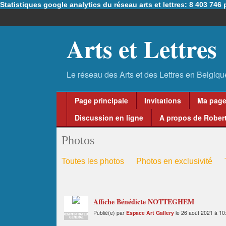
Statistiques google analytics du réseau arts et lettres: 8 403 74
Arts et Lettres
Page principale
Invitations
Ma pag
Discussion en ligne
A propos de Robert
Photos
Toutes les photos
Photos en exclusivité
Affiche Bénédicte NOTTEGHEM
Publié(e) par
Espace Art Gallery
le 26 août 2021 à 10
ADMINISTRATEUR
GENERAL