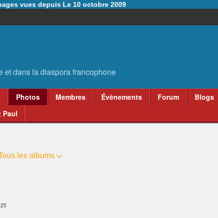
6 pages vues depuis Le 10 octobre 2009
e
Photos
Membres
Évènements
Forum
Blogs
 Paul
Tous les albums
:25