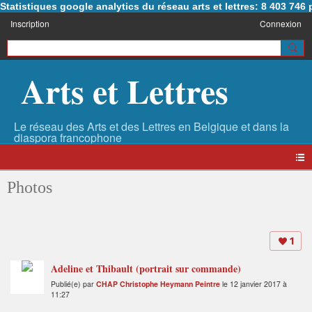
Statistiques google analytics du réseau arts et lettres: 8 403 74
Inscription
Connexion
Arts et Lettres
Photos
1
Adeline et Thibault (portrait sur commande)
Publié(e) par
CHAP Christophe Heymann Peintre
le 12 janvier 2017 à
11:27