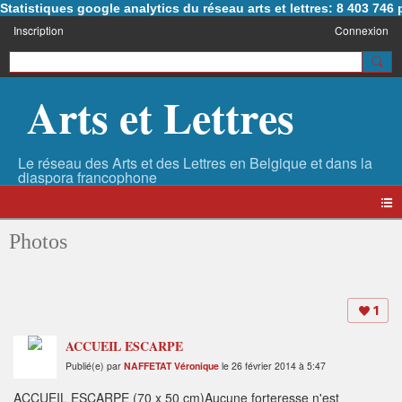
Statistiques google analytics du réseau arts et lettres: 8 403 74
Inscription
Connexion
Arts et Lettres
Photos
1
ACCUEIL ESCARPE
Publié(e) par
NAFFETAT Véronique
le 26 février 2014 à 5:47
ACCUEIL ESCARPE (70 x 50 cm)Aucune forteresse n'est