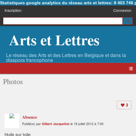
Statistiques google analytics du réseau arts et lettres: 8 403 74
Inscription
Connexion
Arts et Lettres
Photos
3
Absence
Publié(e) par
Gilbert Jacqueline
le 16 juillet 2012 à 7:00
Huile sur toile