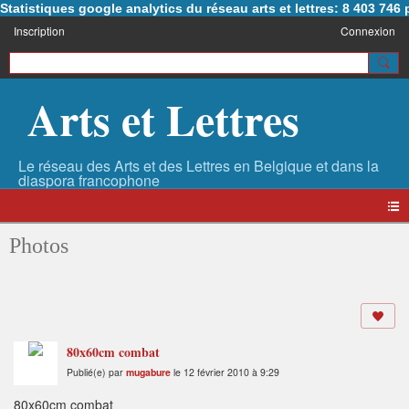
Statistiques google analytics du réseau arts et lettres: 8 403 74
Inscription
Connexion
Arts et Lettres
Photos
80x60cm combat
Publié(e) par
mugabure
le 12 février 2010 à 9:29
80x60cm combat