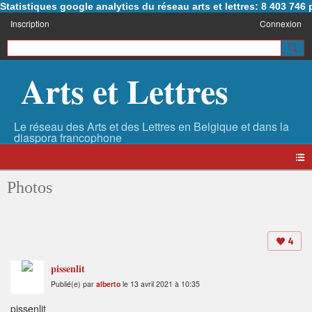
Statistiques google analytics du réseau arts et lettres: 8 403 74
Inscription
Connexion
Arts et Lettres
Photos
4
pissenlit
Publié(e) par
alberto
le 13 avril 2021 à 10:35
pissenlit