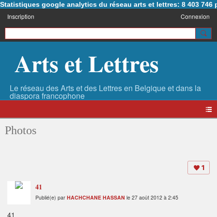
Statistiques google analytics du réseau arts et lettres: 8 403 74
Inscription
Connexion
Arts et Lettres
Photos
1
41
Publié(e) par
HACHCHANE HASSAN
le 27 août 2012 à 2:45
41