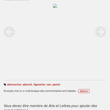
abstraction
,
abstrait
,
figuration
,
non
,
pastel
B
ali
Envoyez-moi un e-mail lorsque des commentaires sont laissés –
Suivre
s
e
s
:
Vous devez être membre de Arts et Lettres pour ajouter des
commentaires !