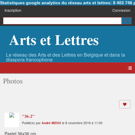
Statistiques google analytics du réseau arts et lettres: 8 403 74
Inscription
Connexion
Arts et Lettres
Photos
"36-2"
Publié(e) par
André MEHU
le 8 novembre 2016 à 11:00
Pastel 36x36 cm