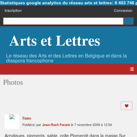
Statistiques google analytics du réseau arts et lettres: 8 403 74
Inscription
Connexion
Arts et Lettres
Photos
Sans
Publié(e) par
Jean-Roch Focant
le 7 novembre 2009 à 12:54
Acryliques, pigments, sable, colle.Pigmenté dans la masse.Sur