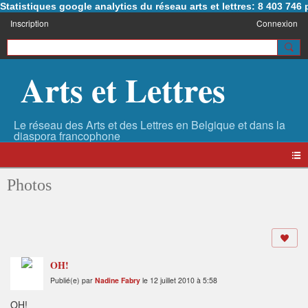
Statistiques google analytics du réseau arts et lettres: 8 403 74
Inscription
Connexion
Arts et Lettres
Photos
OH!
Publié(e) par
Nadine Fabry
le 12 juillet 2010 à 5:58
OH!