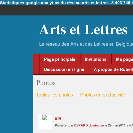
Statistiques google analytics du réseau arts et lettres: 8 403 74
Arts et Lettres
Page principale
Invitations
Ma pag
Discussion en ligne
A propos de Robert
Photos
Toutes les photos
Photos en exclusivité
019
Publié(e) par
EVRARD dominique
le 29 mai 2011 à 4: