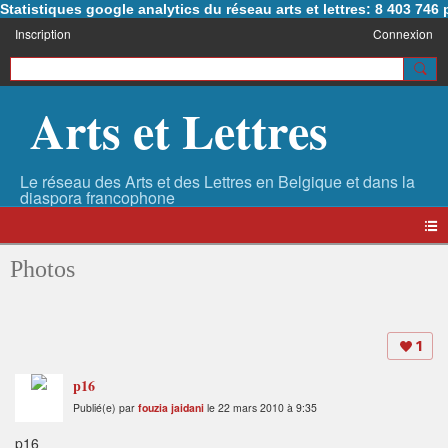
Statistiques google analytics du réseau arts et lettres: 8 403 74
Inscription
Connexion
Arts et Lettres
Photos
1
p16
Publié(e) par
fouzia jaidani
le 22 mars 2010 à 9:35
p16