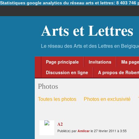
Statistiques google analytics du réseau arts et lettres: 8 403 74
Arts et Lettres
Page principale
Invitations
Ma pag
Discussion en ligne
A propos de Robert
Photos
Toutes les photos
Photos en exclusivité
A2
Publié(e) par
Amilcar
le 27 février 2011 à 3:55