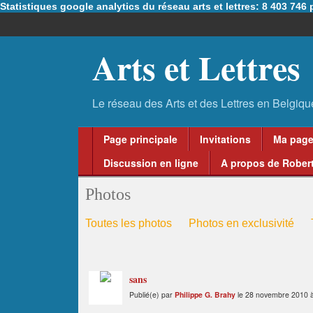
Statistiques google analytics du réseau arts et lettres: 8 403 74
Arts et Lettres
Page principale
Invitations
Ma pag
Discussion en ligne
A propos de Robert
Photos
Toutes les photos
Photos en exclusivité
sans
Publié(e) par
Philippe G. Brahy
le 28 novembre 2010 