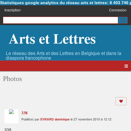
Statistiques google analytics du réseau arts et lettres: 8 403 74
Inscription
Connexion
Arts et Lettres
Photos
338
Publié(e) par
EVRARD dominique
le 27 novembre 2010 à 12:12
338