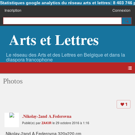
Statistiques google analytics du réseau arts et lettres: 8 403 74
Inscription
Connexion
Arts et Lettres
Photos
1
.Nikolay-2and A.Federovna
Publié(e) par
ZAKIR
le 29 octobre 2016 à 1:16
.Nikolay-2and A.Federovna 320x220 cm