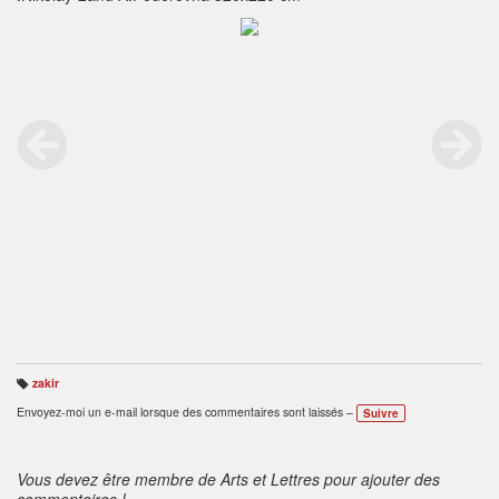
zakir
B
ali
Envoyez-moi un e-mail lorsque des commentaires sont laissés –
Suivre
s
e
s
:
Vous devez être membre de Arts et Lettres pour ajouter des
commentaires !