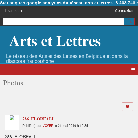
Statistiques google analytics du réseau arts et lettres: 8 403 74
Inscription
Connexion
Arts et Lettres
Photos
286_FLOREALI
Publié(e) par
VOYER
le 21 mai 2010 à 10:35
286_FLOREALI