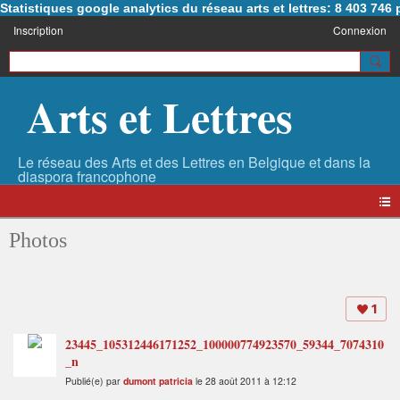
Statistiques google analytics du réseau arts et lettres: 8 403 74
Inscription
Connexion
Arts et Lettres
Photos
1
23445_105312446171252_100000774923570_59344_7074310
_n
Publié(e) par
dumont patricia
le 28 août 2011 à 12:12