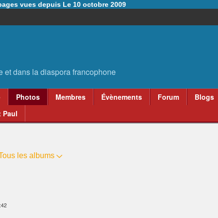
6 pages vues depuis Le 10 octobre 2009
e
Photos
Membres
Évènements
Forum
Blogs
 Paul
Tous les albums
:42