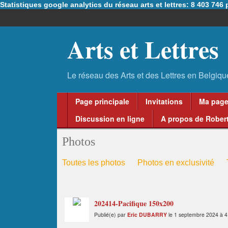
Statistiques google analytics du réseau arts et lettres: 8 403 74
Arts et Lettres
Page principale
Invitations
Ma pag
Discussion en ligne
A propos de Robert
Photos
Toutes les photos
Photos en exclusivité
202414-Pacifique 150x200
Publié(e) par
Eric DUBARRY
le 1 septembre 2024 à 4