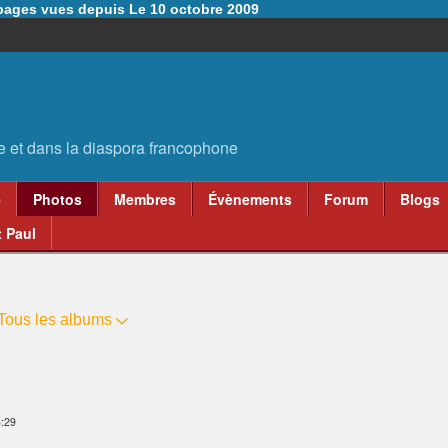
6 pages vues depuis Le 10 octobre 2009
e
Photos
Membres
Évènements
Forum
Blogs
 Paul
Tous les albums
3:29