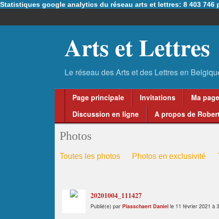
Statistiques google analytics du réseau arts et lettres: 8 403 74
Arts et Lettres
Page principale
Invitations
Ma pag
Discussion en ligne
A propos de Robert
Photos
Toutes les photos
Photos en exclusivité
20201004_111427
Publié(e) par
Plasschaert Daniel
le 11 février 2021 à 