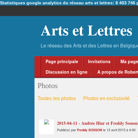
Statistiques google analytics du réseau arts et lettres: 8 403 74
Arts et Lettres
Page principale
Invitations
Ma pag
Discussion en ligne
A propos de Robert
Photos
Toutes les photos
Photos en exclusivité
2015-04-11 - Andrée Hiar et Freddy Sosson
Publié(e) par
Freddy SOSSON
le 12 avril 2015 à 4:00