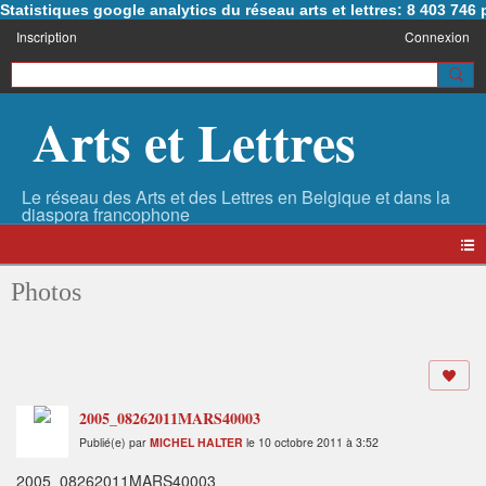
Statistiques google analytics du réseau arts et lettres: 8 403 74
Inscription
Connexion
Arts et Lettres
Photos
2005_08262011MARS40003
Publié(e) par
MICHEL HALTER
le 10 octobre 2011 à 3:52
2005_08262011MARS40003