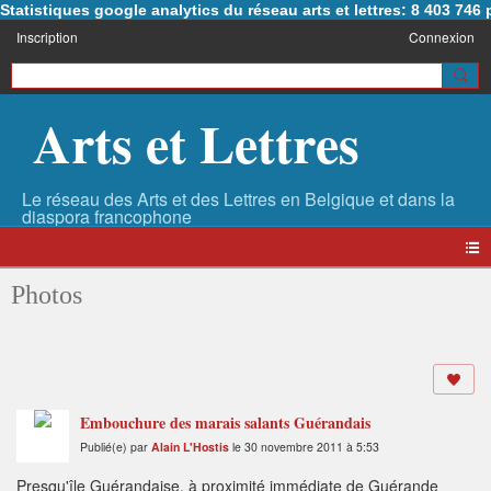
Statistiques google analytics du réseau arts et lettres: 8 403 74
Inscription
Connexion
Arts et Lettres
Photos
Embouchure des marais salants Guérandais
Publié(e) par
Alain L'Hostis
le 30 novembre 2011 à 5:53
Presqu'île Guérandaise, à proximité immédiate de Guérande