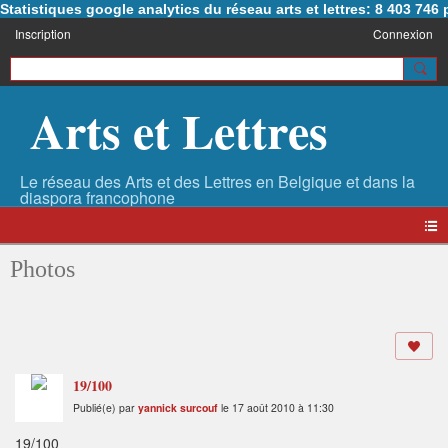
Statistiques google analytics du réseau arts et lettres: 8 403 74
Inscription
Connexion
Arts et Lettres
Photos
19/100
Publié(e) par
yannick surcouf
le 17 août 2010 à 11:30
19/100