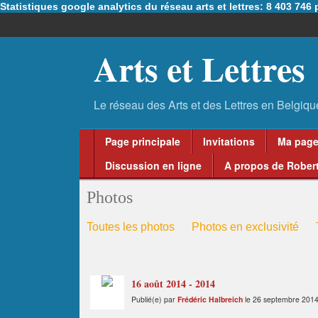
Statistiques google analytics du réseau arts et lettres: 8 403 74
Arts et Lettres
Page principale
Invitations
Ma pag
Discussion en ligne
A propos de Robert
Photos
Toutes les photos
Photos en exclusivité
16 août 2014 - 2014
Publié(e) par
Frédéric Halbreich
le 26 septembre 2014