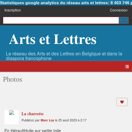
Statistiques google analytics du réseau arts et lettres: 8 403 74
Inscription
Connexion
Arts et Lettres
Photos
La charrette
Publié(e) par
Marc Loy
le 25 août 2023 à 2:17
En HéraultHuile sur petite toile