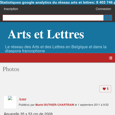
Statistiques google analytics du réseau arts et lettres: 8 403 74
Inscription
Connexion
Arts et Lettres
Photos
1
Azur
Publié(e) par
Muriel BUTHIER-CHARTRAIN
le 1 septembre 2011 à 9:52
Aquarelle 35 x 53 cm de 2009