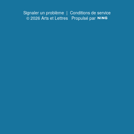
m
c
v
ie
é
a
r
d
n
e
t
Signaler un problème
|
Conditions de service
n
t
© 2026 Arts et Lettres
Propulsé par