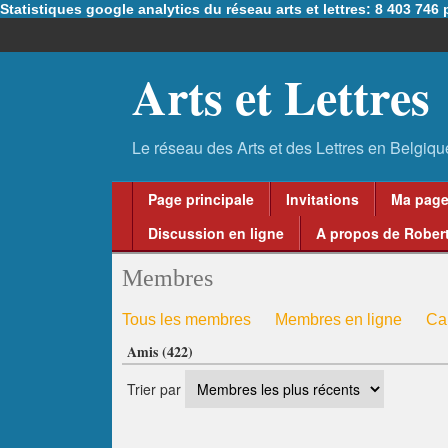
Statistiques google analytics du réseau arts et lettres: 8 403 74
Arts et Lettres
Page principale
Invitations
Ma pag
Discussion en ligne
A propos de Robert
Membres
Tous les membres
Membres en ligne
Ca
Amis (422)
La Flore dans l'art et l'histoire
Membre Vip
administrateur théâtres
Trier par