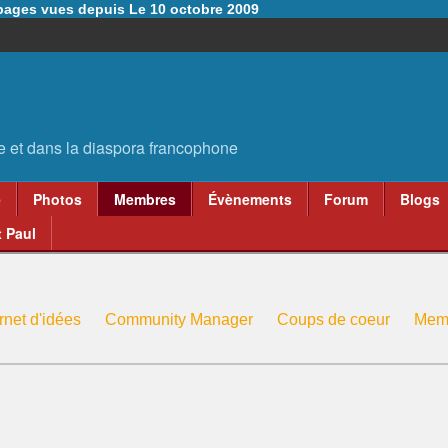
6 pages vues depuis Le 10 octobre 2009
e
Photos
Membres
Évènements
Forum
Blogs
 Paul
rnet d'idées
Community Manager
Coups de coeur
Memb
Membre attaché critique artistique
Société des pastelliste