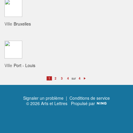
Ville
Bruxelles
Ville
Port - Louis
sur
1
2
3
4
4
S
ui
v
a
n
t
Signaler un problème
|
Conditions de service
© 2026 Arts et Lettres
Propulsé par