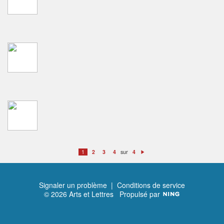
sur
1
2
3
4
4
S
ui
v
a
n
t
Signaler un problème
|
Conditions de service
© 2026 Arts et Lettres
Propulsé par