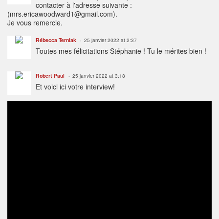
contacter à l'adresse suivante :
(mrs.ericawoodward1@gmail.com).
Je vous remercie.
Rébecca Terniak
25 janvier 2022 at 2:37
Toutes mes félicitations Stéphanie ! Tu le mérites bien !
Robert Paul
25 janvier 2022 at 3:18
Et voici ici votre interview!