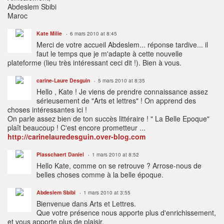
Abdeslem Sbibi
Maroc
Kate Milie
6 mars 2010 at 8:45
Merci de votre accueil Abdeslem... réponse tardive... il
faut le temps que je m'adapte à cette nouvelle
plateforme (lieu très intéressant ceci dit !). Bien à vous.
carine-Laure Desguin
5 mars 2010 at 8:35
Hello , Kate ! Je viens de prendre connaissance assez
sérieusement de "Arts et lettres" ! On apprend des
choses intéressantes ici !
On parle assez bien de ton succès littéraire ! " La Belle Epoque"
plaît beaucoup ! C'est encore prometteur ...
http://carinelauredesguin.over-blog.com
Plasschaert Daniel
1 mars 2010 at 8:52
Hello Kate, comme on se retrouve ? Arrose-nous de
belles choses comme à la belle époque.
Abdeslem Sbibi
1 mars 2010 at 3:55
Bienvenue dans Arts et Lettres.
Que votre présence nous apporte plus d'enrichissement,
et vous apporte plus de plaisir.