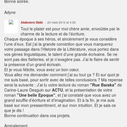
Bonne soirée.
Adyne
Abdeslem Sbibi
20 mars 2010 at 4:35
Tout le plaisir est pour moi chère amie, envoûtée par le
charme de la lecture et de l’écriture.
Chaque époque à ses héros, et sincèrement je vous considère
l’une d’eux. Est j’ai la grande conviction que vous marquerez
votre passage dans l’Histoire de la Littérature, vous portez dans
vos gènes linguistiques, le talent d’une grande écrivaine. Se ne
sont pas des flatteries, et je n’exagère pas. J’ai le flaire de sentir
la présence d’un grand écrivain.
Et je vous félicite, vous avez un bon cœur.
Vous allez me demander comment j’ai su tout ça ? Et sur quoi je
me suis basé, pour sortir avec de telles conclusions ? Ma repense
serai la suivante : J’ai lu votre lecture du roman
"Rue Baraka"
de
Carine-Laure Desguin sur
ACTU
, et la présentation de votre
roman
"Une belle Epoque"
, et j’ai constaté que vous avez un
grand souffle d’écriture et d’imagination. Et à la fin, je me suis
basé sur mon pressentiment, et sur mon intuition. Et je sais ce
que je dis !
Bonne continuation dans vos projets.
Amicalement,