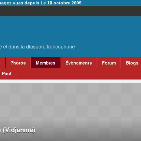
6 pages vues depuis Le 10 octobre 2009
e
Photos
Membres
Évènements
Forum
Blogs
 Paul
 (Vidjanma)