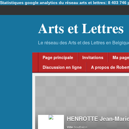
Statistiques google analytics du réseau arts et lettres: 8 403 74
Arts et Lettres
Page principale
Invitations
Ma pag
Discussion en ligne
A propos de Robert
HENROTTE Jean-Marie
houffalize
Ville