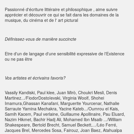
Passionné d'écriture littéraire et philosophique , aime suivre
apprécier et découvrir ce qui se fait dans les domaines de la
musique, du cinéma et de l' art pictural
Définissez-vous de manière succincte
Etre d'un de langage d'une sensibilité expressive de l'Existence
ou ne pas être
Vos artistes et écrivains favoris?
Vassily Kandiski, Paul klee, Juan Mirò, Choukri Mesli, Denis
Martinez.../FiodorDostoïevski, Virginia Woolf, Shohei
Imamura,Ghassan Kanafani, Marguerite Yourcenar, Nathalie
Sarraute Yamina Mechakra, Yacine Kateb.../Oumrou el Kais,
Samih Kacem, Paul verlaine, Guillaume Apollinaire, Pau Eluard,
Nazim Hikmet, Bachir Hadj Ali, Mohamed Ibn Msaib .../William
Shakespeare, Bertold Brecht, Samuel Beckett,.../Léo Ferré,
Jacques Brel, Mercedes Sosa, Fairouz, Joan Baez, Atahualpa