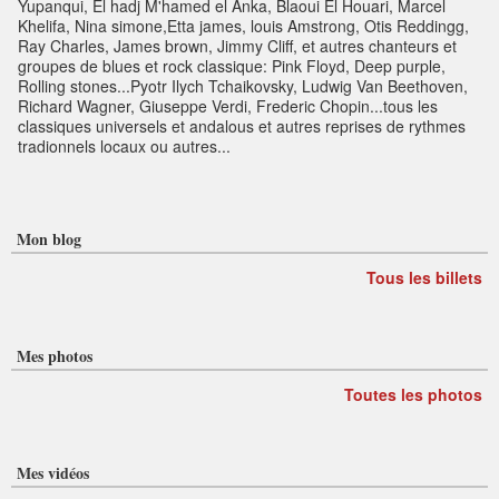
Yupanqui, El hadj M'hamed el Anka, Blaoui El Houari, Marcel
Khelifa, Nina simone,Etta james, louis Amstrong, Otis Reddingg,
Ray Charles, James brown, Jimmy Cliff, et autres chanteurs et
groupes de blues et rock classique: Pink Floyd, Deep purple,
Rolling stones...Pyotr Ilych Tchaikovsky, Ludwig Van Beethoven,
Richard Wagner, Giuseppe Verdi, Frederic Chopin...tous les
classiques universels et andalous et autres reprises de rythmes
tradionnels locaux ou autres...
Mon blog
Tous les billets
Mes photos
Toutes les photos
Mes vidéos