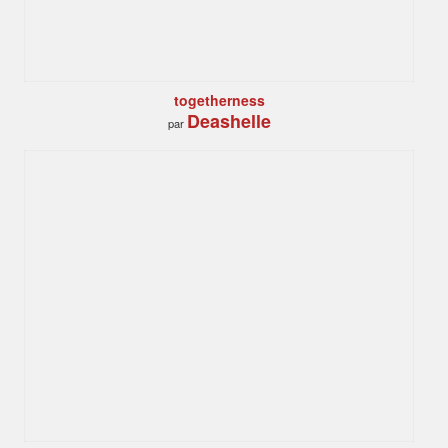
togetherness
Deashelle
par