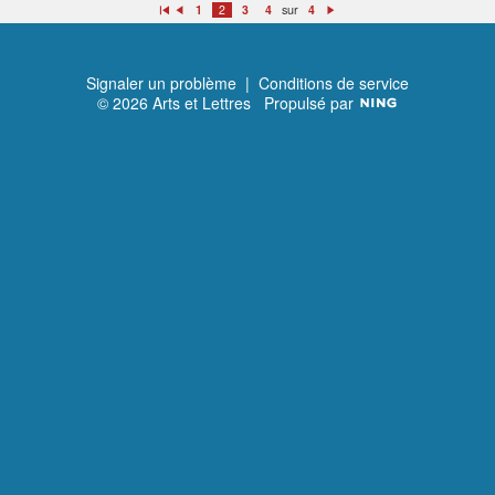
sur
1
2
3
4
4
Premier
Précédent
Suivant
Signaler un problème
|
Conditions de service
© 2026 Arts et Lettres
Propulsé par