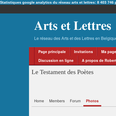
Statistiques google analytics du réseau arts et lettres: 8 403 74
Arts et Lettres
Page principale
Invitations
Ma pag
Discussion en ligne
A propos de Robert
Le Testament des Poètes
Home
Members
Forum
Photos