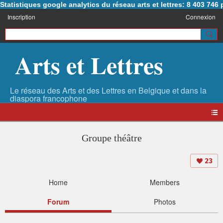
Statistiques google analytics du réseau arts et lettres: 8 403 74
Inscription
Connexion
Arts et Lettres
Groupe théâtre
23
Home
Members
Forum
Photos