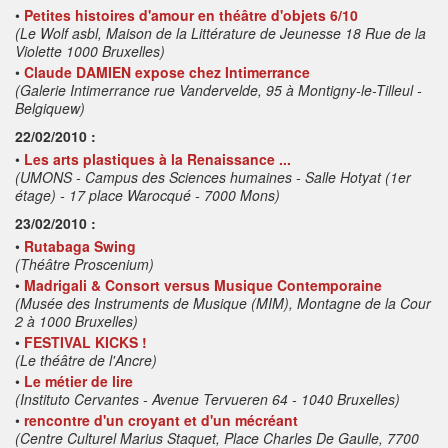
•
Petites histoires d'amour en théâtre d'objets 6/10
(Le Wolf asbl, Maison de la Littérature de Jeunesse 18 Rue de la
Violette 1000 Bruxelles)
•
Claude DAMIEN expose chez Intimerrance
(Galerie Intimerrance rue Vandervelde, 95 à Montigny-le-Tilleul -
Belgiquew)
22/02/2010 :
•
Les arts plastiques à la Renaissance ...
(UMONS - Campus des Sciences humaines - Salle Hotyat (1er
étage) - 17 place Warocqué - 7000 Mons)
23/02/2010 :
•
Rutabaga Swing
(Théâtre Proscenium)
•
Madrigali & Consort versus Musique Contemporaine
(Musée des Instruments de Musique (MIM), Montagne de la Cour
2 à 1000 Bruxelles)
•
FESTIVAL KICKS !
(Le théâtre de l'Ancre)
•
Le métier de lire
(Instituto Cervantes - Avenue Tervueren 64 - 1040 Bruxelles)
•
rencontre d'un croyant et d'un mécréant
(Centre Culturel Marius Staquet, Place Charles De Gaulle, 7700