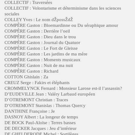
COLLECTIF : Traversées
COLLECTIF : Volontarisme et déterminisme dans les sciences
sociales
COLLEY Yves : Le nom dŽpossŽdŽ
COMPÈRE Gaston : Bloemardinne ou Du séraphique amour
COMPÈRE Gaston : Derrière l’oeil
COMPÈRE Gaston : Dieu dans le trou
COMPÈRE Gaston : Journal du Quatuor
COMPÈRE Gaston : Le Fort de Gleisse
COMPÈRE Gaston : Les jardins de ma mère
COMPÈRE Gaston : Moments musicaux
COMPÈRE Gaston : Nuit de ma nuit
COMPÈRE Gaston : Richard
COTTON Ghislain : Za
CREUZ Serge : Fakirs et éléphants
CROMMELYNCK Fernard : Monsieur Larose est-il l’assassin?
D’EUDEVILLE Jean : Valéry Larbaud européen
D’OTREMONT Christian : Traces
D’OTREMONT Stanislas : Thomas Quercy
DANTHINE Françoise : Je
DASNOY Albert : La longeur de temps
DE BOCK Paul-Aloïse : Terres basses
DE DECKER Jacques : Jeu d’intérieur
DE GHELDERODE Michel : Sortilèges