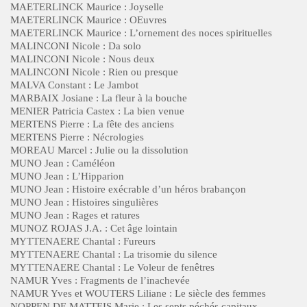
MAETERLINCK Maurice : Joyselle
MAETERLINCK Maurice : OEuvres
MAETERLINCK Maurice : L’ornement des noces spirituelles
MALINCONI Nicole : Da solo
MALINCONI Nicole : Nous deux
MALINCONI Nicole : Rien ou presque
MALVA Constant : Le Jambot
MARBAIX Josiane : La fleur à la bouche
MENIER Patricia Castex : La bien venue
MERTENS Pierre : La fête des anciens
MERTENS Pierre : Nécrologies
MOREAU Marcel : Julie ou la dissolution
MUNO Jean : Caméléon
MUNO Jean : L’Hipparion
MUNO Jean : Histoire exécrable d’un héros brabançon
MUNO Jean : Histoires singulières
MUNO Jean : Rages et ratures
MUNOZ ROJAS J.A. : Cet âge lointain
MYTTENAERE Chantal : Fureurs
MYTTENAERE Chantal : La trisomie du silence
MYTTENAERE Chantal : Le Voleur de fenêtres
NAMUR Yves : Fragments de l’inachevée
NAMUR Yves et WOUTERS Liliane : Le siècle des femmes
NOPPEN DE MATTEIS Marie : Les septs péchés capitaux