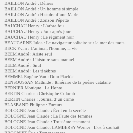
BAILLON André : Délires
BAILLON André : Un homme si simple
BAILLON André : Histoire d’une Marie
BAILLON André : Zonzon Pépette
BAUCHAU Henry : L’arbre fou
BAUCHAU Henry : Jour après jour
BAUCHAU Henry : Le régiment noir
BEAUCARNE Julos : Le navigateur solitaire sur la mer des mots
BECK Yvan : L'animal, l'homme, la vie
BEEM André : Ariste seul
BEEM André : L’histoire sans manuel
BEEM André : Snul
BEEM André : Les ténèbres
BEMMEL Eugène Van : Dom Placide
BENSOUSSAN Mathilde : Itinéraire de la poésie catalane
BERNIER Monique : La Honte
BERTIN Charles : Christophe Colomb
BERTIN Charles : Journal d’un crime
BLASBAND Philippe : Fureurs
BOLOGNE Jean Claude : Écrit en la secrète
BOLOGNE Jean Claude : La Faute des femmes
BOLOGNE Jean Claude : Troisième testament
BOLOGNE Jean Claude, LAMBERSY Werner : L'os à souhait
BROGNIET Éric : Transparences