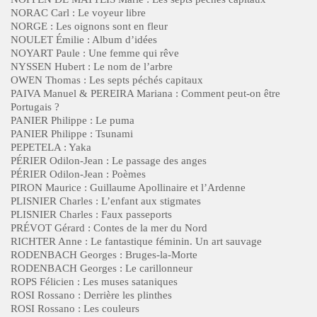
NORAC Carl : Le voyeur libre
NORGE : Les oignons sont en fleur
NOULET Émilie : Album d’idées
NOYART Paule : Une femme qui rêve
NYSSEN Hubert : Le nom de l’arbre
OWEN Thomas : Les septs péchés capitaux
PAIVA Manuel & PEREIRA Mariana : Comment peut-on être
Portugais ?
PANIER Philippe : Le puma
PANIER Philippe : Tsunami
PEPETELA : Yaka
PÉRIER Odilon-Jean : Le passage des anges
PÉRIER Odilon-Jean : Poèmes
PIRON Maurice : Guillaume Apollinaire et l’Ardenne
PLISNIER Charles : L’enfant aux stigmates
PLISNIER Charles : Faux passeports
PRÉVOT Gérard : Contes de la mer du Nord
RICHTER Anne : Le fantastique féminin. Un art sauvage
RODENBACH Georges : Bruges-la-Morte
RODENBACH Georges : Le carillonneur
ROPS Félicien : Les muses sataniques
ROSI Rossano : Derrière les plinthes
ROSI Rossano : Les couleurs