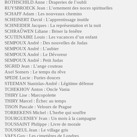
ROTHSCHILD Anne : Draperies de l’oubli
RUYSBROECK Jean : L’ornement des noces spirituelles
SCHAFF Adam : Les nouveaux chemins
SCHEINERT David : L’apprentissage inutile
SCHNEIDER Jacques : La représentation et la nuit
SCHRAÛWEN Liliane : Briser la fenêtre
SCUTENAIRE Louis : Les vacances d’un enfant
SEMPOUX André : Des nouvelles de Judas
SEMPOUX André : L’aubier
SEMPOUX André : Le Dévoreur
SEMPOUX André : Petit Judas
SIGRID Jean : L’ange couteau
Axel Somers : Le temps du rêve
SPEDE Lucie : Furies douces
STEEMAN Stanislas-André : Légitime défense
TCHEKHOV Anton : Oncle Vania
THIRY Lise : Marcopolette
THIRY Marcel : Échec au temps
TISON Pascale : Velours de Prague
TORREKENS Michel : L'herbe qui souffre
TOURGUENIEV Ivan : Un mois à la campagne
TOUSSAINT Philippe : Livre de morale
TOUSSEUL Jean : Le village gris
VAES Guy : Les cimetières de Londres