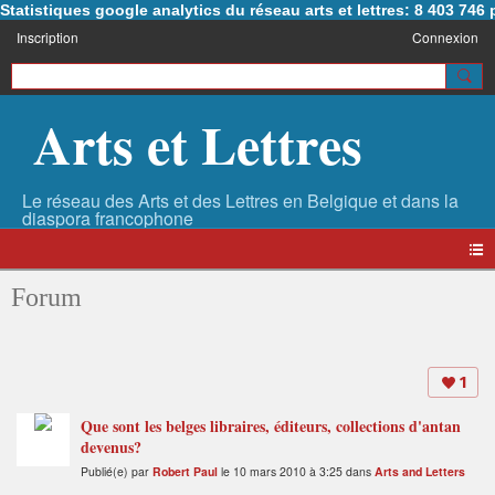
Statistiques google analytics du réseau arts et lettres: 8 403 74
Inscription
Connexion
Arts et Lettres
Forum
1
Que sont les belges libraires, éditeurs, collections d'antan
devenus?
Publié(e) par
Robert Paul
le 10 mars 2010 à 3:25 dans
Arts and Letters