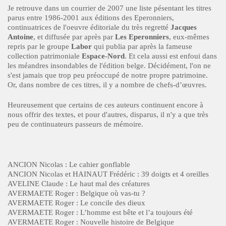
Je retrouve dans un courrier de 2007 une liste pésentant les titres
parus entre 1986-2001 aux éditions des Eperonniers,
continuatrices de l'oeuvre éditoriale du très regretté
Jacques
Antoine
, et diffusée par après par
Les Eperonniers
, eux-mêmes
repris par le groupe
Labor
qui publia par après la fameuse
collection patrimoniale
Espace-Nord
. Et cela aussi est enfoui dans
les méandres insondables de l'édition belge. Décidément, l'on ne
s'est jamais que trop peu préoccupé de notre propre patrimoine.
Or, dans nombre de ces titres, il y a nombre de chefs-d’œuvres.
Heureusement que certains de ces auteurs continuent encore à
nous offrir des textes, et pour d'autres, disparus, il n'y a que très
peu de continuateurs passeurs de mémoire.
ANCION Nicolas : Le cahier gonflable
ANCION Nicolas et HAINAUT Frédéric : 39 doigts et 4 oreilles
AVELINE Claude : Le haut mal des créatures
AVERMAETE Roger : Belgique où vas-tu ?
AVERMAETE Roger : Le concile des dieux
AVERMAETE Roger : L’homme est bête et l’a toujours été
AVERMAETE Roger : Nouvelle histoire de Belgique