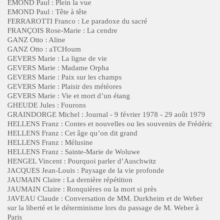
EMOND Paul : Plein la vue
EMOND Paul : Tête à tête
FERRAROTTI Franco : Le paradoxe du sacré
FRANÇOIS Rose-Marie : La cendre
GANZ Otto : Aline
GANZ Otto : aTCHoum
GEVERS Marie : La ligne de vie
GEVERS Marie : Madame Orpha
GEVERS Marie : Paix sur les champs
GEVERS Marie : Plaisir des météores
GEVERS Marie : Vie et mort d’un étang
GHEUDE Jules : Fourons
GRAINDORGE Michel : Journal - 9 février 1978 - 29 août 1979
HELLENS Franz : Contes et nouvelles ou les souvenirs de Frédéric
HELLENS Franz : Cet âge qu’on dit grand
HELLENS Franz : Mélusine
HELLENS Franz : Sainte-Marie de Woluwe
HENGEL Vincent : Pourquoi parler d’Auschwitz
JACQUES Jean-Louis : Paysage de la vie profonde
JAUMAIN Claire : La dernière répétition
JAUMAIN Claire : Ronquières ou la mort si près
JAVEAU Claude : Conversation de MM. Durkheim et de Weber
sur la liberté et le déterminisme lors du passage de M. Weber à
Paris