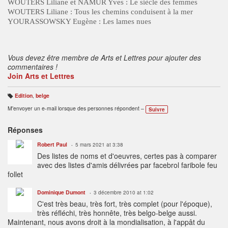
WOUTERS Liliane et NAMUR Yves : Le siècle des femmes
WOUTERS Liliane : Tous les chemins conduisent à la mer
YOURASSOWSKY Eugène : Les lames nues
Vous devez être membre de Arts et Lettres pour ajouter des
commentaires !
Join Arts et Lettres
Edition
,
belge
B
ali
M'envoyer un e-mail lorsque des personnes répondent –
Suivre
s
e
s
:
Réponses
Robert Paul
5 mars 2021 at 3:38
Des listes de noms et d'oeuvres, certes pas à comparer
avec des listes d'amis délivrées par facebrol faribole feu
follet
Dominique Dumont
3 décembre 2010 at 1:02
C'est très beau, très fort, très complet (pour l'époque),
très réfléchi, très honnête, très belgo-belge aussi.
Maintenant, nous avons droit à la mondialisation, à l'appât du